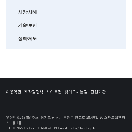
시장/사례
기술/보안
정책/제도
이용약관
저작권정책
사이트맵
찾아오시는길
관련기관
우편번호: 13488 주소: 경기도 성남시 분당구 판교로 289번길 20 스타트업캠퍼
스 1동 4층
Tel : 1670-5005 Fax : 031-606-1519 E-mail : help@cloudhelp.kr