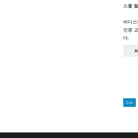
스를 
바디스
인증 교
다.
List