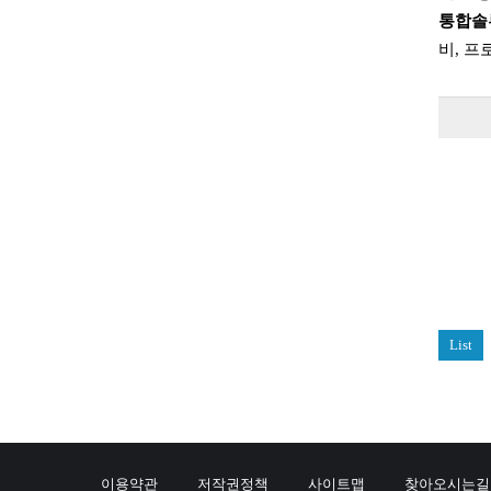
통합솔루
비, 프
List
이용약관
저작권정책
사이트맵
찾아오시는길