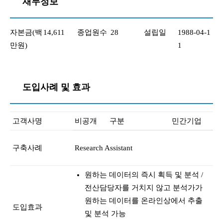
재무정보
자본금(백
14,611
종업원수
28
설립일
1988-04-1
만원)
1
도입사례 및 효과
고객사명
비공개
구분
민간기업
구축사례
Research Assistant
원하는 데이터의 즉시 획득 및 분석 /
전산담당자를 거치지 않고 분석가가
원하는 데이터를 온라인상에서 추출
도입효과
및 분석 가능