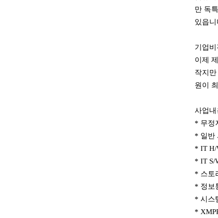
만 독
있읍니
기업비전
이제 제
작지만 
원이 
사업내용
* 무정지
* 일반 
* IT H
* IT S
* 스토리
* 정
* 시스
* XM