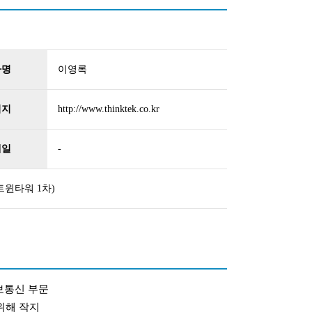
자명
이영록
이지
http://www.thinktek.co.kr
메일
-
트윈타워 1차)
보통신 부문
위해 작지