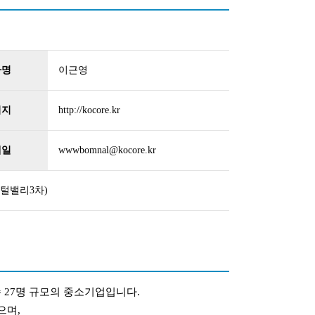
자명
이근영
이지
http://kocore.kr
메일
wwwbomnal@kocore.kr
지털밸리3차)
수 27명 규모의 중소기업입니다.
으며,