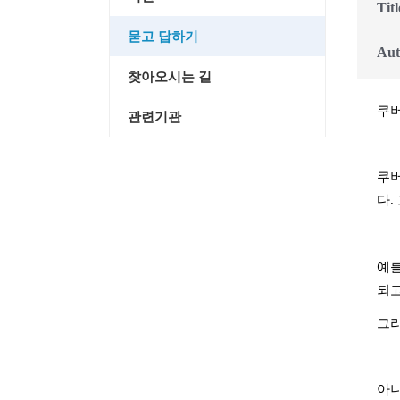
Titl
묻고 답하기
Aut
찾아오시는 길
쿠버
관련기관
쿠버
다
.
예를
되
그리
아니